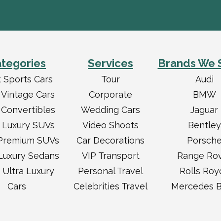
tegories
Services
Brands We 
 Sports Cars
Tour
Audi
 Vintage Cars
Corporate
BMW
 Convertibles
Wedding Cars
Jaguar
 Luxury SUVs
Video Shoots
Bentley
Premium SUVs
Car Decorations
Porsch
Luxury Sedans
VIP Transport
Range Ro
 Ultra Luxury
Personal Travel
Rolls Roy
Cars
Celebrities Travel
Mercedes 