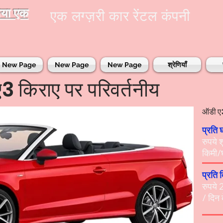
राया एक
एक लग्ज़री कार रेंटल कंपनी
New Page
New Page
New Page
श्रेणियाँ
3 किराए पर परिवर्तनीय
ऑडी ए3
प्रति 
रुपये
किमी/घ
प्रति 
रुपये 
/ दिन 