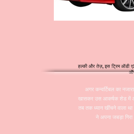
हल्की और तेज़, इस ट्रिम ऑडी ए3 
और
अगर कन्वर्टिबल का नजार
खासकर उस आकर्षक शेड में ऑड
तब तक ध्यान खींचने वाला थ
ने अपना जबड़ा गिरा 