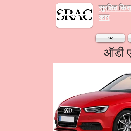
सुरक्षित कि
कार
घर
ऑडी ए