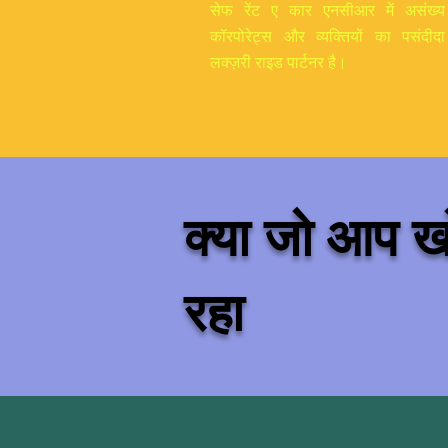
सेफ रेंट ए कार एनसीआर में असंख्य
कॉरपोरेट्स और व्यक्तियों का पसंदीदा
लक्ज़री राइड पार्टनर है।
क्या जो आप खो
रहा