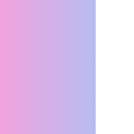
JAGUAR XJL
MERCEDES-BENZ C-CLASS