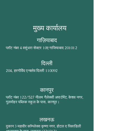
मुख्य कार्यालय
गाज़ियाबाद
प्लॉट नंबर 4 वसुंधरा सेक्टर 10ए गाजियाबाद 201012
दिल्ली
204, हरगोविंद एन्क्लेव दिल्ली 110092
कानपुर
प्लॉट नंबर 122/527 नीलम गैलेक्सी अपार्टमेंट, केशव नगर,
गुलमोहर पब्लिक स्कूल के पास, कानपुर।
लखनऊ
दुकान 3 महावीर कॉम्प्लेक्स कृष्णा नगर, होटल द पिकाडिली