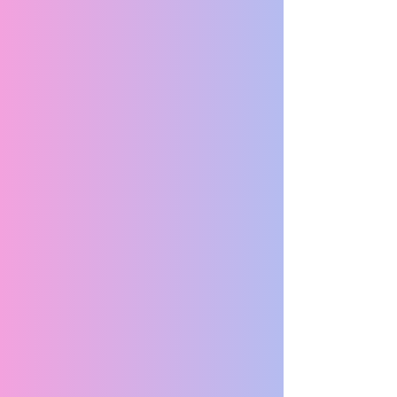
BMW 5 Series
BMW 7 Series
HYUNDAI VERNA
JAGUAR XF