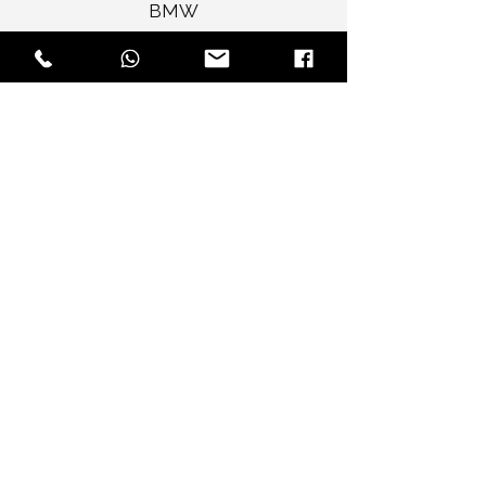
BMW
Jaguar
Bentley
Porsche
Range Rover
Rolls Royce
Mercedes Benz
Elite Selections
Audi A4 Sedan
Jaguar XF Sedan
Mercedes Benz CLA
Audi A3 Convertible