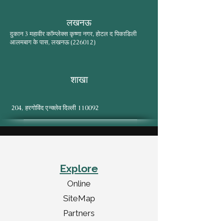
लखनऊ
दुकान 3 महावीर कॉम्प्लेक्स कृष्णा नगर, होटल द पिकाडिली
आलमबाग के पास, लखनऊ (226012)
शाखा
204, हरगोविंद एन्क्लेव दिल्ली 110092
Explore
Online
SiteMap
Partners