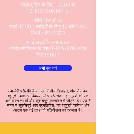
रुपये शूटिंग के लिए 10000 या
10HRS/50KM/घंटा
प्रति दिन की दर
रुपये 15000 शादियों के लिए 12 घंटे/100
किमी / दिन के लिए
हवाई अड्डे के स्थानांतरण
रुपये कॉर्पोरेट्स के लिए 8HRS/80KM के
लिए 18000
अभी बुक करें
नवोन्मेषी प्रौद्योगिकियां, प्रगतिशील डिजाइन, और रोमांचक
बहुमुखी उपकरण विकल्प: ऑडी ए6 सेडान इन मूल्यों को एक
असाधारण स्पोर्टी और सुरुचिपूर्ण सहजीवन में जोड़ती है। एक ही
समय में सुरुचिपूर्ण और प्रगतिशील, यह बहुमुखी प्रतिभा और
आराम एक नई तरह की गतिशीलता को खोलता है।