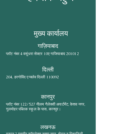
मुख्य कार्यालय
गाज़ियाबाद
प्लॉट नंबर 4 वसुंधरा सेक्टर 10ए गाजियाबाद 201012
दिल्ली
204, हरगोविंद एन्क्लेव दिल्ली 110092
कानपुर
प्लॉट नंबर 122/527 नीलम गैलेक्सी अपार्टमेंट, केशव नगर,
गुलमोहर पब्लिक स्कूल के पास, कानपुर।
लखनऊ
दुकान 3 महावीर कॉम्प्लेक्स कृष्णा नगर, होटल द पिकाडिली