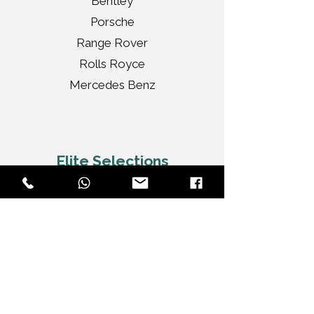
Bentley
Porsche
Range Rover
Rolls Royce
Mercedes Benz
Elite Selections
Audi A4 Sedan
Jaguar XF Sedan
Mercedes Benz CLA
Audi A3 Convertible
Rolls Royce Ghost
Bentley Flying Spur
Chrysler Limousine