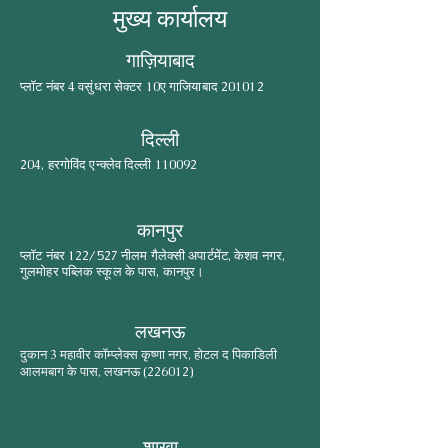
मुख्य कार्यालय
गाज़ियाबाद
प्लॉट नंबर 4 वसुंधरा सेक्टर 10ए गाजियाबाद 201012
दिल्ली
204, हरगोविंद एन्क्लेव दिल्ली 110092
कानपुर
प्लॉट नंबर 122/527 नीलम गैलेक्सी अपार्टमेंट, केशव नगर,
गुलमोहर पब्लिक स्कूल के पास, कानपुर।
लखनऊ
दुकान 3 महावीर कॉम्प्लेक्स कृष्णा नगर, होटल द पिकाडिली
आलमबाग के पास, लखनऊ (226012)
शाखा