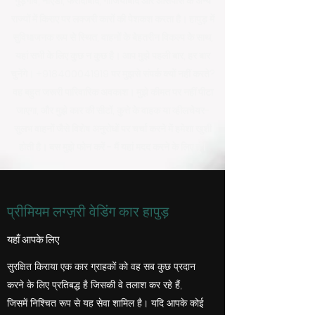
गुड़गांव, नोएडा, फरीदाबाद, गाजियाबाद और आसपास के अन्य
राज्यों में किराए पर लक्जरी कारों की पेशकश करता है। हापुड़ में
सुविधाजनक रूप से स्थित, वाहनों के बेहतरीन विकल्प के साथ,
यहां सभी के लिए कुछ न कुछ है। आप मुझे पहली बार, हर बार
चुनेंगे।
+918400041919
पर मुझसे संपर्क क्यों नहीं करते?
वह बहुत जरूरी पारिवारिक अवकाश। मुझे कीमत पर नहीं पीटा
जाएगा, और मुझे कार की सीटों, कुत्ते के वाहक या व्हीलचेयर-
सुलभ वाहनों जैसे विशेष अनुरोधों पर चर्चा करने में हमेशा खुशी
होती है। बस मुझे फोन करें - मैं यहां मदद करने के लिए हूं।
प्रीमियम लग्ज़री वेडिंग कार हापुड़
यहाँ आपके लिए
सुरक्षित किराया एक कार ग्राहकों को वह सब कुछ प्रदान
करने के लिए प्रतिबद्ध है जिसकी वे तलाश कर रहे हैं,
जिसमें निश्चित रूप से यह सेवा शामिल है। यदि आपके कोई