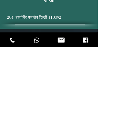
204, हरगोविंद एन्क्लेव दिल्ली 110092
Explore
Online
SiteMap
Partners
About Us
Contact Us
Testimonials
Rent Your Vehicle
Terms & Conditions