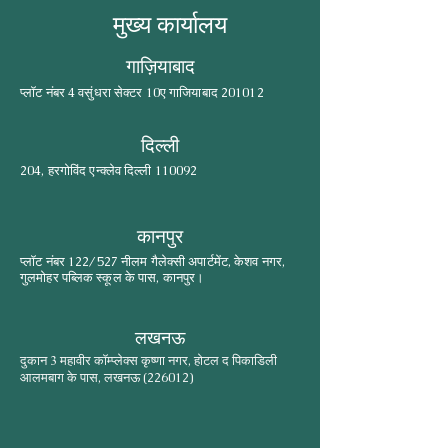
मुख्य कार्यालय
गाज़ियाबाद
प्लॉट नंबर 4 वसुंधरा सेक्टर 10ए गाजियाबाद 201012
दिल्ली
204, हरगोविंद एन्क्लेव दिल्ली 110092
कानपुर
प्लॉट नंबर 122/527 नीलम गैलेक्सी अपार्टमेंट, केशव नगर,
गुलमोहर पब्लिक स्कूल के पास, कानपुर।
लखनऊ
दुकान 3 महावीर कॉम्प्लेक्स कृष्णा नगर, होटल द पिकाडिली
आलमबाग के पास, लखनऊ (226012)