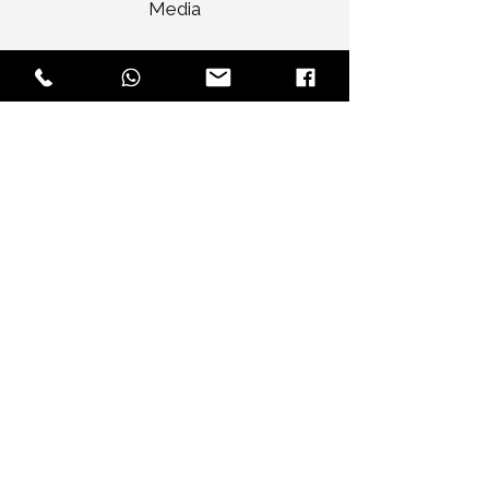
Media
Categories
Rent Sports Cars
Rent Vintage Cars
Rent Convertibles
Rent Luxury SUVs
Rent Premium SUVs
Rent Luxury Sedans
Rent Ultra Luxury Cars
Services
Tour
Corporate