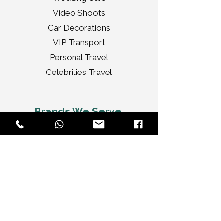
Video Shoots
Car Decorations
VIP Transport
Personal Travel
Celebrities Travel
Brands We Serve
Audi
BMW
Jaguar
Bentley
Porsche
Range Rover
Rolls Royce