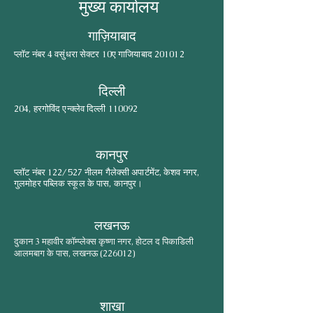
मुख्य कार्यालय
गाज़ियाबाद
प्लॉट नंबर 4 वसुंधरा सेक्टर 10ए गाजियाबाद 201012
दिल्ली
204, हरगोविंद एन्क्लेव दिल्ली 110092
कानपुर
प्लॉट नंबर 122/527 नीलम गैलेक्सी अपार्टमेंट, केशव नगर,
गुलमोहर पब्लिक स्कूल के पास, कानपुर।
लखनऊ
दुकान 3 महावीर कॉम्प्लेक्स कृष्णा नगर, होटल द पिकाडिली
आलमबाग के पास, लखनऊ (226012)
शाखा