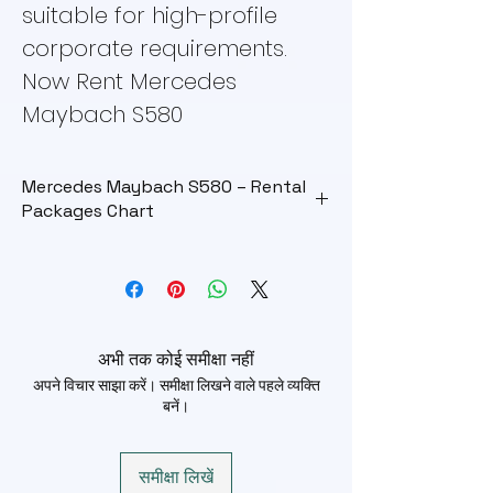
suitable for high-profile
corporate requirements.
Now Rent Mercedes
Maybach S580
Mercedes Maybach S580 – Rental
Packages Chart
Package
Duration
Distance
Price
Name
Limit
Wedding
Up to 12
100 KM
₹55,000
Entry
Hours
अभी तक कोई समीक्षा नहीं
Package
अपने विचार साझा करें। समीक्षा लिखने वाले पहले व्यक्ति
बनें।
Hourly
Up to 8
80 KM
₹35,000
Luxury
Hours
Package
समीक्षा लिखें