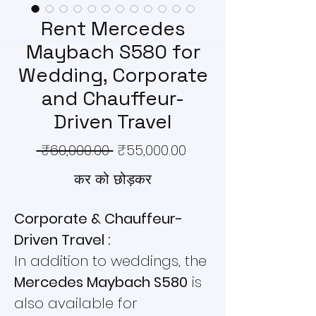
Rent Mercedes
Maybach S580 for
Wedding, Corporate
and Chauffeur-
Driven Travel
नियमित
बिक्री
 ₹60,000.00 
₹55,000.00
मूल्य
मूल्य
कर को छोड़कर
Corporate & Chauffeur-
Driven Travel :
In addition to weddings, the
Mercedes Maybach S580
is
also available for