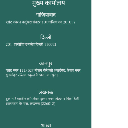
मुख्य कार्यालय
गाज़ियाबाद
प्लॉट नंबर 4 वसुंधरा सेक्टर 10ए गाजियाबाद 201012
दिल्ली
204, हरगोविंद एन्क्लेव दिल्ली 110092
कानपुर
प्लॉट नंबर 122/527 नीलम गैलेक्सी अपार्टमेंट, केशव नगर,
गुलमोहर पब्लिक स्कूल के पास, कानपुर।
लखनऊ
दुकान 3 महावीर कॉम्प्लेक्स कृष्णा नगर, होटल द पिकाडिली
आलमबाग के पास, लखनऊ (226012)
शाखा