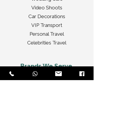
Video Shoots
Car Decorations
VIP Transport
Personal Travel
Celebrities Travel
Brands We Serve
Audi
BMW
Jaguar
Bentley
Porsche
Range Rover
Rolls Royce