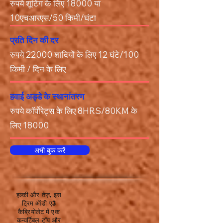
रुपये शूटिंग के लिए 18000 या
10एचआरएस/50 किमी/घंटा
प्रति दिन की दर
रुपये 22000 शादियों के लिए 12 घंटे/100
किमी / दिन के लिए
हवाई अड्डे के स्थानांतरण
रुपये कॉर्पोरेट्स के लिए 8HRS/80KM के
लिए 18000
अभी बुक करें
हल्की और तेज़, इस
ट्रिम ऑडी ए3
कैब्रियोलेट में एक
कन्वर्टिबल टॉप और