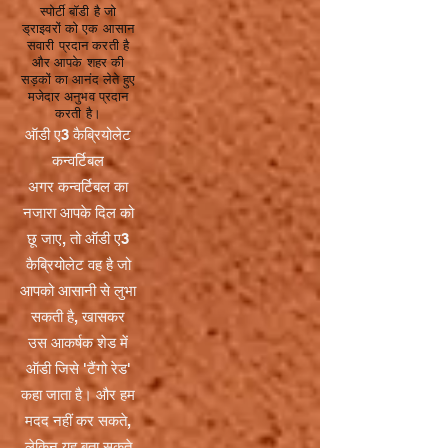
स्पोर्टी बॉडी है जो
ड्राइवरों को एक आसान
सवारी प्रदान करती है
और आपके शहर की
सड़कों का आनंद लेते हुए
मजेदार अनुभव प्रदान
करती है।
ऑडी ए3 कैब्रियोलेट
कन्वर्टिबल
अगर कन्वर्टिबल का
नजारा आपके दिल को
छू जाए, तो ऑडी ए3
कैब्रियोलेट वह है जो
आपको आसानी से लुभा
सकती है, खासकर
उस आकर्षक शेड में
ऑडी जिसे 'टैंगो रेड'
कहा जाता है। और हम
मदद नहीं कर सकते,
लेकिन यह बता सकते