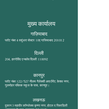
मुख्य कार्यालय
गाज़ियाबाद
प्लॉट नंबर 4 वसुंधरा सेक्टर 10ए गाजियाबाद 201012
दिल्ली
204, हरगोविंद एन्क्लेव दिल्ली 110092
कानपुर
प्लॉट नंबर 122/527 नीलम गैलेक्सी अपार्टमेंट, केशव नगर,
गुलमोहर पब्लिक स्कूल के पास, कानपुर।
लखनऊ
दुकान 3 महावीर कॉम्प्लेक्स कृष्णा नगर, होटल द पिकाडिली