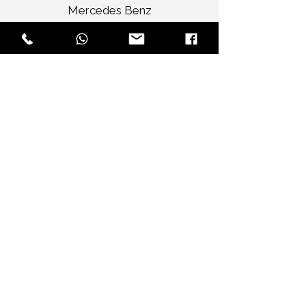
Mercedes Benz
Elite Selections
Audi A4 Sedan
Jaguar XF Sedan
Mercedes Benz CLA
Audi A3 Convertible
Rolls Royce Ghost
Bentley Flying Spur
Chrysler Limousine
Rolls Royce Vintage