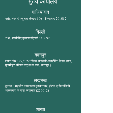
मुख्य कार्यालय
गाज़ियाबाद
प्लॉट नंबर 4 वसुंधरा सेक्टर 10ए गाजियाबाद 201012
दिल्ली
204, हरगोविंद एन्क्लेव दिल्ली 110092
कानपुर
प्लॉट नंबर 122/527 नीलम गैलेक्सी अपार्टमेंट, केशव नगर,
गुलमोहर पब्लिक स्कूल के पास, कानपुर।
लखनऊ
दुकान 3 महावीर कॉम्प्लेक्स कृष्णा नगर, होटल द पिकाडिली
आलमबाग के पास, लखनऊ (226012)
शाखा