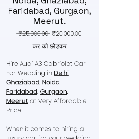
Noida, Ghaziabad,
Faridabad, Gurgaon,
Meerut.
नियमित
बिक्री
 ₹25,000.00 
₹20,000.00
मूल्य
मूल्य
कर को छोड़कर
Hire Audi A3 Cabriolet Car
For Wedding in
Delhi
,
Ghaziabad
,
Noida
,
Faridabad
,
Gurgaon
,
Meerut
at Very Affordable
Price.
When it comes to hiring a
luxury car for your wedding